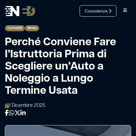
Consulenza
Open
Salta al contenuto
Pubblicato in
Curiosità
News
Cerca
Perché Conviene Fare
l’Istruttoria Prima di
Scegliere un’Auto a
Noleggio a Lungo
Termine Usata
1 Dicembre 2025