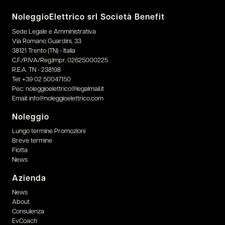
NoleggioElettrico srl Società Benefit
Sede Legale e Amministrativa
Via Romano Guardini, 33
38121 Trento (TN) - Italia
C.F./P.IVA/Reg.Impr. 02625000225
R.E.A. TN - 238198
Tel:
+39 02 50047150
Pec:
noleggioelettrico@legalmail.it
Email:
info@noleggioelettrico.com
Noleggio
Lungo termine Promozioni
Breve termine
Flotta
News
Azienda
News
About
Consulenza
EvCoach