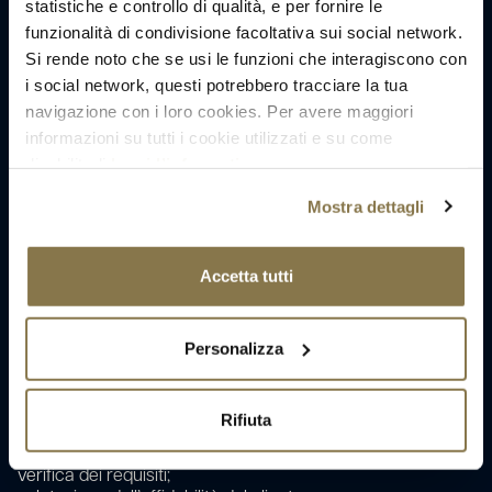
statistiche e controllo di qualità, e per fornire le
funzionalità di condivisione facoltativa sui social network.
Si rende noto che se usi le funzioni che interagiscono con
i social network, questi potrebbero tracciare la tua
navigazione con i loro cookies. Per avere maggiori
informazioni su tutti i cookie utilizzati e su come
disabilitarli
leggi l’informativa
.
Mostra dettagli
Accetta tutti
Personalizza
Perché l’istruttoria viene prima della scelta dell’auto
Una volta definita la
fascia di prezzo
e il tipo di veicolo
desiderato, raccogliamo i documenti anagrafici e reddituali
Rifiuta
del cliente.
Dopodiché li inviamo alla società di noleggio per:
verifica dei requisiti;