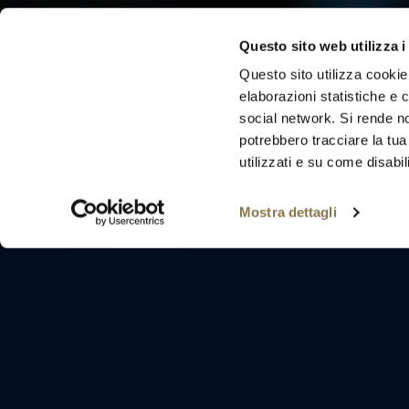
Scrivi per noi
Questo sito web utilizza i
Questo sito utilizza cookie
Eu aliquet vel condimentum tellus parturient ut et n
elaborazioni statistiche e c
parturient lobortis laoreet duis adipiscing molestie
social network. Si rende no
condimentum commodo cum suspendisse augue d
suspendisse sem eleifend.
potrebbero tracciare la tua
utilizzati e su come disabili
Mostra dettagli