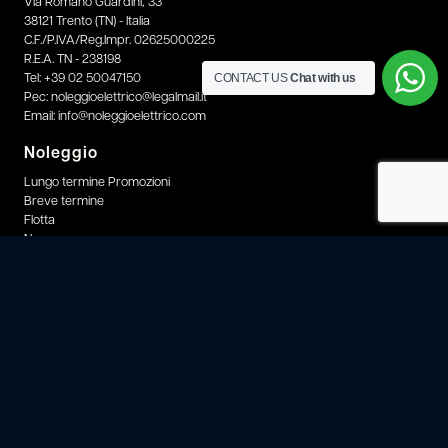
Via Romano Guardini, 33
38121 Trento (TN) - Italia
C.F./P.IVA/Reg.Impr. 02625000225
R.E.A. TN - 238198
CONTACT US
Chat with us
Tel:
+39 02 50047150
Pec:
noleggioelettrico@legalmail.it
Email:
info@noleggioelettrico.com
Noleggio
Lungo termine Promozioni
Breve termine
Flotta
News
Azienda
News
About
Consulenza
EvCoach
Sostenibilità
Link utili
Contatti e supporto