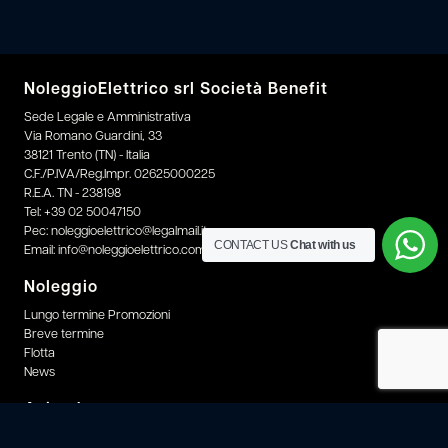
NoleggioElettrico srl Società Benefit
Sede Legale e Amministrativa
Via Romano Guardini, 33
38121 Trento (TN) - Italia
C.F./P.IVA/Reg.Impr. 02625000225
R.E.A. TN - 238198
Tel:
+39 02 50047150
Pec:
noleggioelettrico@legalmail.it
CONTACT US
Chat with us
Email:
info@noleggioelettrico.com
Noleggio
Lungo termine Promozioni
Breve termine
Flotta
News
Azienda
News