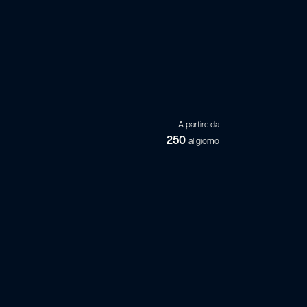
A partire da
250
al giorno