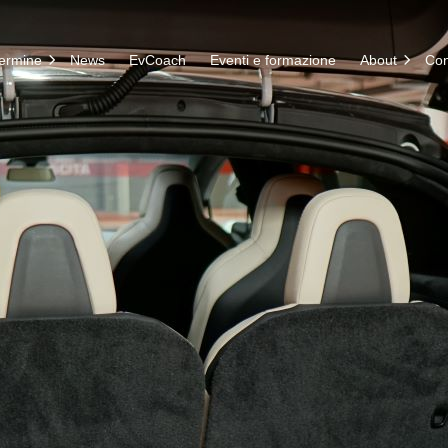
termine
News
EvCoach
Eventi e formazione
About
Con