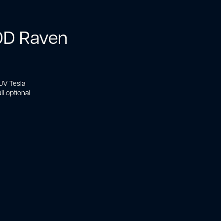
0D Raven
SUV Tesla
ll optional