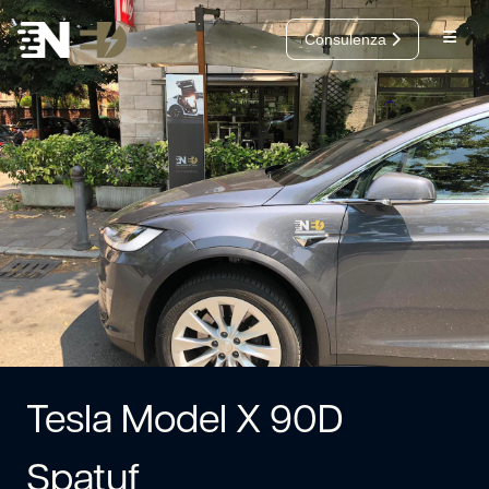
Salta al contenuto
Consulenza
Open
Cerca
Tesla Model X 90D
Spatuf