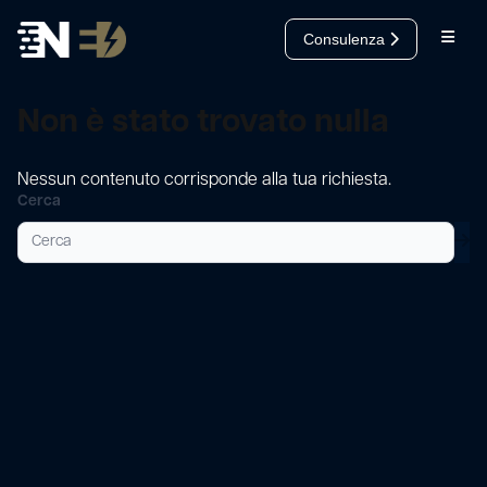
Salta al contenuto
Consulenza
Open
Cerca
Non è stato trovato nulla
Nessun contenuto corrisponde alla tua richiesta.
Cerca