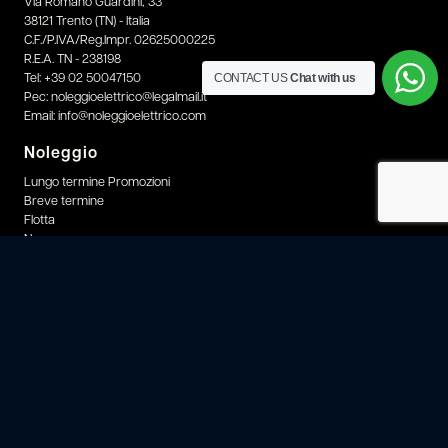
Via Romano Guardini, 33
38121 Trento (TN) - Italia
C.F./P.IVA/Reg.Impr. 02625000225
R.E.A. TN - 238198
CONTACT US
Chat with us
Tel:
+39 02 50047150
Pec:
noleggioelettrico@legalmail.it
Email:
info@noleggioelettrico.com
Noleggio
Lungo termine Promozioni
Breve termine
Flotta
News
Azienda
News
About
Consulenza
EvCoach
Sostenibilità
Link utili
Contatti e supporto