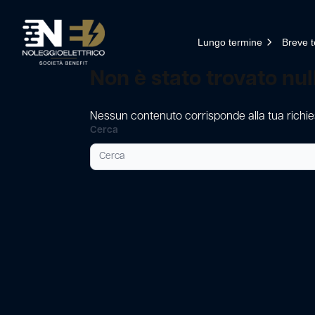
Salta al contenuto
Lungo termine
Breve 
Non è stato trovato nul
Cerca
Nessun contenuto corrisponde alla tua richie
Cerca