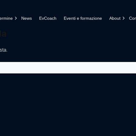
termine
News
EvCoach
Eventi e formazione
About
Con
la
sta.