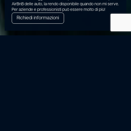
AirBnB delle auto, la rendo disponibile quando non mi serve.
Per aziende e professionisti può essere molto di più!
Richiedi informazioni
Sharing is Cool
Sai che 2 week end al mese non ci sei perché vai a trovare la tua famiglia in
un’altra città? Perché lasciare la macchina parcheggiata per strada per due giorni
quando noleggiandola potresti abbassare il suo costo mensile?
Scegli il noleggio condiviso di noleggioelettrico!
Lo sai che un’auto di proprietà rimane inutilizzata
mediamente per buona parte della sua vita?
Anche il sistema di noleggio condiviso è
sostenibile! Nei nostri anni di esperienza con
una grande flotta di auto elettriche, abbiamo