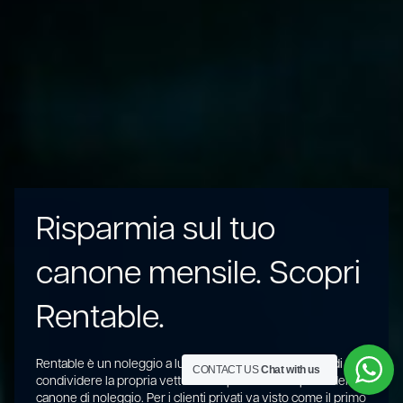
Risparmia sul tuo
canone mensile. Scopri
Rentable.
Rentable è un
noleggio a lungo termine
che consente di
CONTACT US
Chat with us
condividere la propria vettura recuperando una parte del
canone di noleggio. Per i clienti privati va visto come il primo