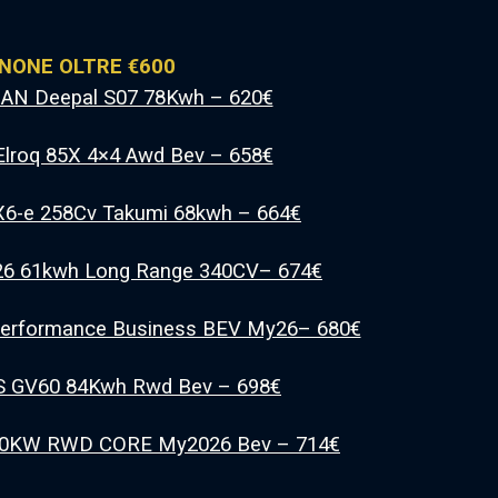
NONE OLTRE €600
AN Deepal S07 78Kwh – 620€
Elroq 85X 4×4 Awd Bev – 658€
6-e 258Cv Takumi 68kwh – 664€
26 61kwh Long Range 340CV– 674€
 Performance Business BEV My26– 680€
S GV60 84Kwh Rwd Bev – 698€
10KW RWD CORE My2026 Bev – 714€