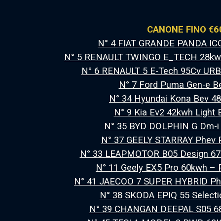
CANONE FINO €6
N° 4 FIAT GRANDE PANDA IC
N° 5 RENAULT TWINGO E_TECH 28kwh
N° 6 RENAULT 5 E-Tech 95Cv UR
N° 7 ⁠Ford Puma Gen-e B
N° 34 Hyundai Kona Bev 4
N° 9 ⁠Kia Ev2 42kwh Light
N° 35 BYD DOLPHIN G Dm-i
N° 37 GEELY STARRAY Phev 
N° 33 LEAPMOTOR B05 Design 67k
N° 11 ⁠Geely EX5 Pro 60kwh – 
N° 41 JAECOO 7 SUPER HYBRID Ph
N° 38 SKODA EPIQ 55 Selecti
N° 39 CHANGAN DEEPAL S05 68