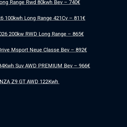
long Range Rwd 80kwh Bev – 740€
26 100kwh Long Range 421Cv – 811€
026 200kw RWD Long Range – 865€
rive Msport Neue Classe Bev – 892€
 84Kwh Suv AWD PREMIUM Bev – 966€
ENZA Z9 GT AWD 122Kwh