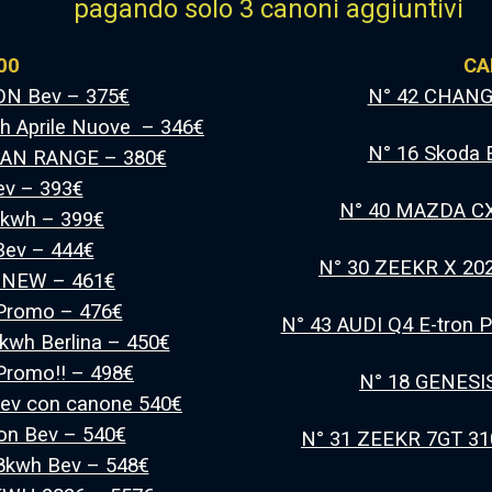
pagando solo 3 canoni aggiuntivi
00
CA
ON Bev – 375€
N° 42 CHANG
 Aprile Nuove – 346€
N° 16 Skoda 
BAN RANGE – 380€
ev – 393€
N° 40 MAZDA CX
8kwh – 399€
 Bev – 444€
N° 30 ZEEKR X 20
 NEW – 461€
Promo – 476€
N° 43 AUDI Q4 E-tron
wh Berlina – 450€
Promo!! – 498€
N° 18 GENESI
ev con canone 540€
on Bev – 540€
N° 31 ZEEKR 7GT 3
kwh Bev – 548€